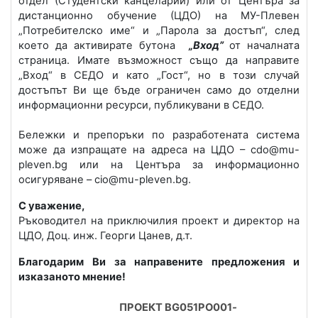
отдел (Студентски канцеларии) или от Центъра за
дистанционно обучение (ЦДО) на МУ-Плевен
„Потребителско име“ и „Парола за достъп“, след
което да активирате бутона
„Вход”
от началната
страница. Имате възможност също да направите
„Вход“ в СЕДО и като „Гост“, но в този случай
достъпът Ви ще бъде ограничен само до отделни
информационни ресурси, публикувани в СЕДО.
Бележки и препоръки по разработената система
може да изпращате на адреса на ЦДО – cdo@mu-
pleven.bg или на Центъра за информационно
осигуряване – cio@mu-pleven.bg.
С уважение,
Ръководител на приключилия проект и директор на
ЦДО, Доц. инж. Георги Цанев, д.т.
Благодарим Ви за направените предложения и
изказаното мнение!
ПРОЕКТ BG
051PO
001
-