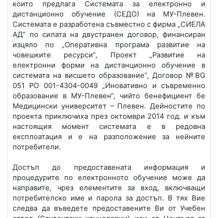
които предлага Системата за електронно и
дистанционно обучение (СЕДО) на МУ-Плевен.
Системата е разработена съвместно с фирма „СИЕЛА
АД” по силата на двустранен договор, финансиран
изцяло по „Оперативна програма развитие на
човешките ресурси”, Проект „Развитие на
електронни форми на дистанционно обучение в
системата на висшето образование”, Договор №BG
051 РО 001-4304-0049 „Иновативно и съвременно
образование в МУ-Плевен“, чийто бенефициент бе
Медицински университет – Плевен. Дейностите по
проекта приключиха през октомври 2014 год. и към
настоящия момент системата е в редовна
експлоатация и е на разположение за нейните
потребители.
Достъп до предоставената информация и
процедурите по електронното обучение може да
направите, чрез елементите за вход, включващи
потребителско име и парола за достъп. В тях Вие
следва да въведете предоставените Ви от Учебен